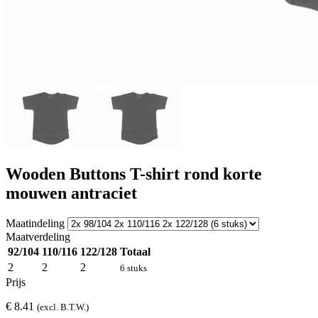
Wooden Buttons T-shirt rond korte
mouwen antraciet
Maatindeling
Maatverdeling
92/104
110/116
122/128
Totaal
2
2
2
6 stuks
Prijs
€ 8.41
(excl. B.T.W.)