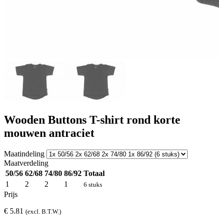
Wooden Buttons T-shirt rond korte
mouwen antraciet
Maatindeling
Maatverdeling
50/56
62/68
74/80
86/92
Totaal
1
2
2
1
6 stuks
Prijs
€ 5.81
(excl. B.T.W.)