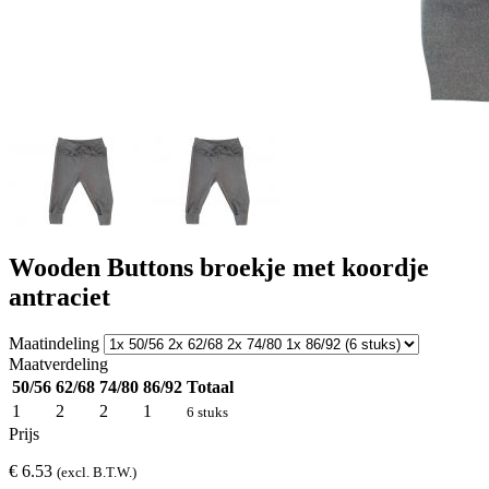
Wooden Buttons broekje met koordje
antraciet
Maatindeling
Maatverdeling
50/56
62/68
74/80
86/92
Totaal
1
2
2
1
6 stuks
Prijs
€ 6.53
(excl. B.T.W.)