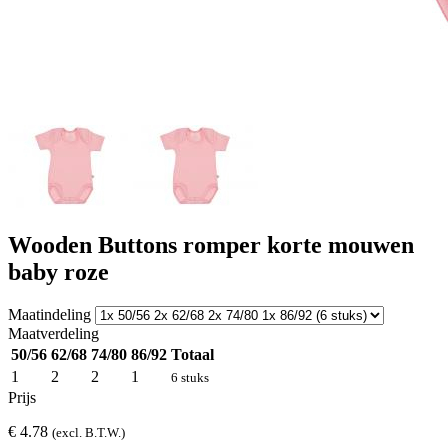
Wooden Buttons romper korte mouwen
baby roze
Maatindeling
Maatverdeling
50/56
62/68
74/80
86/92
Totaal
1
2
2
1
6 stuks
Prijs
€ 4.78
(excl. B.T.W.)