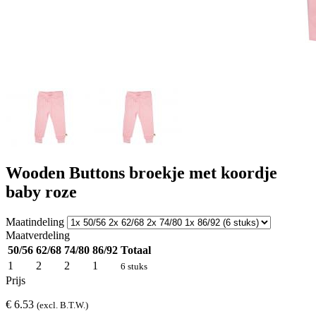
Wooden Buttons broekje met koordje
baby roze
Maatindeling
Maatverdeling
50/56
62/68
74/80
86/92
Totaal
1
2
2
1
6 stuks
Prijs
€ 6.53
(excl. B.T.W.)