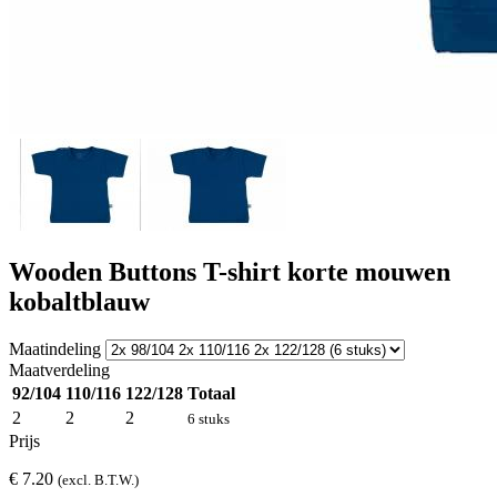
Wooden Buttons T-shirt korte mouwen
kobaltblauw
Maatindeling
Maatverdeling
92/104
110/116
122/128
Totaal
2
2
2
6 stuks
Prijs
€ 7.20
(excl. B.T.W.)