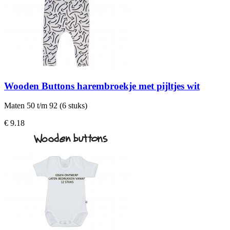
Wooden Buttons harembroekje met pijltjes wit
Maten 50 t/m 92 (6 stuks)
€ 9.18