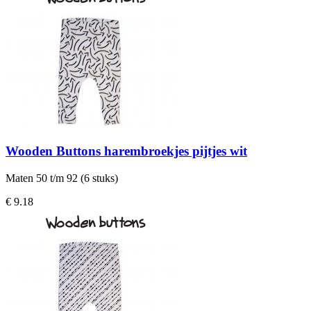
Wooden Buttons harembroekjes pijtjes wit
Maten 50 t/m 92 (6 stuks)
€ 9.18