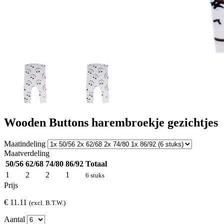
Wooden Buttons harembroekje gezichtjes
Maatindeling
Maatverdeling
50/56
62/68
74/80
86/92
Totaal
1
2
2
1
6 stuks
Prijs
€ 11.11
(excl. B.T.W.)
Aantal