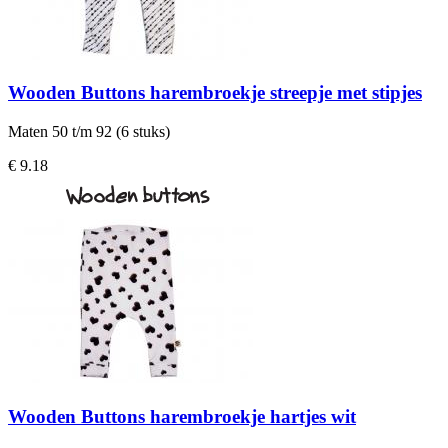
Wooden Buttons harembroekje streepje met stipjes
Maten 50 t/m 92 (6 stuks)
€ 9.18
Wooden Buttons harembroekje hartjes wit