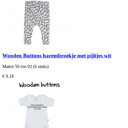
Wooden Buttons harembroekje met pijltjes wit
Maten 50 t/m 92 (6 stuks)
€ 9.18