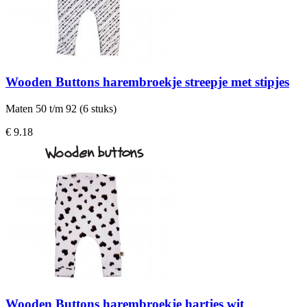
Wooden Buttons harembroekje streepje met stipjes
Maten 50 t/m 92 (6 stuks)
€ 9.18
Wooden Buttons harembroekje hartjes wit