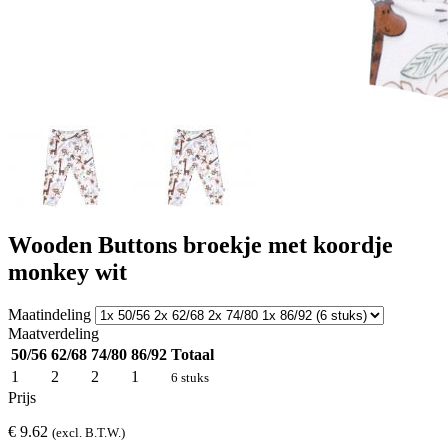
Wooden Buttons broekje met koordje
monkey wit
Maatindeling
Maatverdeling
50/56
62/68
74/80
86/92
Totaal
1
2
2
1
6 stuks
Prijs
€ 9.62
(excl. B.T.W.)