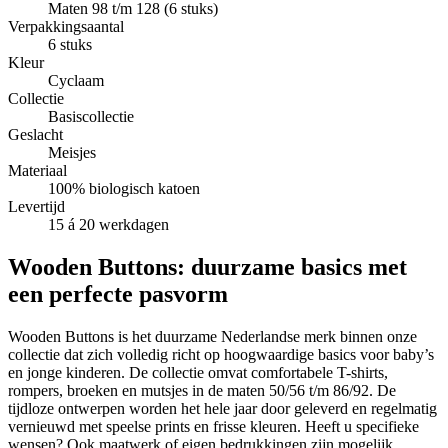
Maten 98 t/m 128 (6 stuks)
Verpakkingsaantal
6 stuks
Kleur
Cyclaam
Collectie
Basiscollectie
Geslacht
Meisjes
Materiaal
100% biologisch katoen
Levertijd
15 á 20 werkdagen
Wooden Buttons: duurzame basics met
een perfecte pasvorm
Wooden Buttons is het duurzame Nederlandse merk binnen onze
collectie dat zich volledig richt op hoogwaardige basics voor baby’s
en jonge kinderen. De collectie omvat comfortabele T-shirts,
rompers, broeken en mutsjes in de maten 50/56 t/m 86/92. De
tijdloze ontwerpen worden het hele jaar door geleverd en regelmatig
vernieuwd met speelse prints en frisse kleuren. Heeft u specifieke
wensen? Ook maatwerk of eigen bedrukkingen zijn mogelijk.