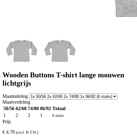
Wooden Buttons T-shirt lange mouwen
lichtgrijs
Maatindeling
Maatverdeling
50/56
62/68
74/80
86/92
Totaal
1
2
2
1
6 stuks
Prijs
€ 4.78
(excl. B.T.W.)